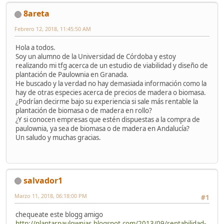
8areta
Febrero 12, 2018, 11:45:50 AM
Hola a todos.
Soy un alumno de la Universidad de Córdoba y estoy
realizando mi tfg acerca de un estudio de viabilidad y diseño de
plantación de Paulownia en Granada.
He buscado y la verdad no hay demasiada información como la
hay de otras especies acerca de precios de madera o biomasa.
¿Podrían decirme bajo su experiencia si sale más rentable la
plantación de biomasa o de madera en rollo?
¿Y si conocen empresas que estén dispuestas a la compra de
paulownia, ya sea de biomasa o de madera en Andalucía?
Un saludo y muchas gracias.
salvador1
Marzo 11, 2018, 06:18:00 PM
#1
chequeate este blogg amigo
http://plantarpaulownias.blogspot.com/2013/09/rentabilidad-