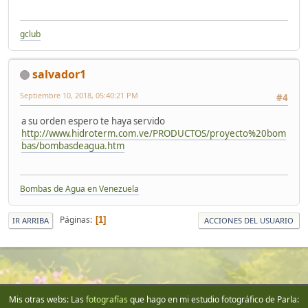
gclub
salvador1
Septiembre 10, 2018, 05:40:21 PM
#4
a su orden espero te haya servido
http://www.hidroterm.com.ve/PRODUCTOS/proyecto%20bom
bas/bombasdeagua.htm
Bombas de Agua en Venezuela
Páginas
1
IR ARRIBA
ACCIONES DEL USUARIO
Mis otras webs: Las
fotografías
que hago en mi estudio fotográfico de Parla: