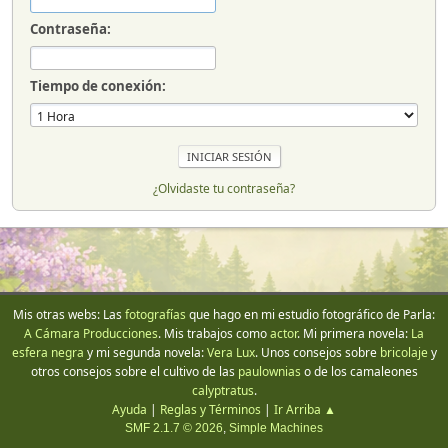
Contraseña:
Tiempo de conexión:
¿Olvidaste tu contraseña?
Mis otras webs: Las
fotografías
que hago en mi estudio fotográfico de Parla:
A Cámara Producciones
. Mis trabajos como
actor
. Mi primera novela:
La
esfera negra
y mi segunda novela:
Vera Lux
. Unos consejos sobre
bricolaje
y
otros consejos sobre el cultivo de las
paulownias
o de los camaleones
calyptratus
.
Ayuda
|
Reglas y Términos
|
Ir Arriba ▲
SMF 2.1.7 © 2026
,
Simple Machines