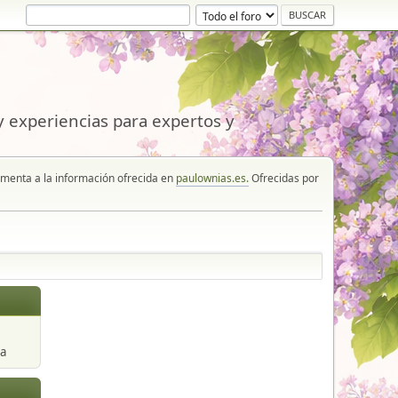
 experiencias para expertos y
enta a la información ofrecida en
paulownias.es.
Ofrecidas por
a