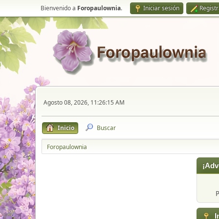
Bienvenido a
Foropaulownia
.
Iniciar sesión
Regist
Agosto 08, 2026, 11:26:15 AM
Inicio
Buscar
Foropaulownia
¡Adv
P
I