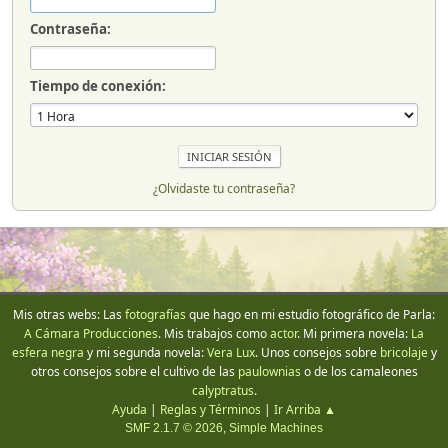
Contraseña:
Tiempo de conexión:
¿Olvidaste tu contraseña?
Mis otras webs: Las
fotografías
que hago en mi estudio fotográfico de Parla:
A Cámara Producciones
. Mis trabajos como
actor
. Mi primera novela:
La
esfera negra
y mi segunda novela:
Vera Lux
. Unos consejos sobre
bricolaje
y
otros consejos sobre el cultivo de las
paulownias
o de los camaleones
calyptratus
.
Ayuda
|
Reglas y Términos
|
Ir Arriba ▲
SMF 2.1.7 © 2026
,
Simple Machines