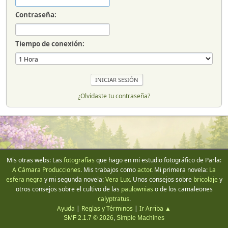
Contraseña:
Tiempo de conexión:
¿Olvidaste tu contraseña?
Mis otras webs: Las
fotografías
que hago en mi estudio fotográfico de Parla:
A Cámara Producciones
. Mis trabajos como
actor
. Mi primera novela:
La
esfera negra
y mi segunda novela:
Vera Lux
. Unos consejos sobre
bricolaje
y
otros consejos sobre el cultivo de las
paulownias
o de los camaleones
calyptratus
.
Ayuda
|
Reglas y Términos
|
Ir Arriba ▲
SMF 2.1.7 © 2026
,
Simple Machines