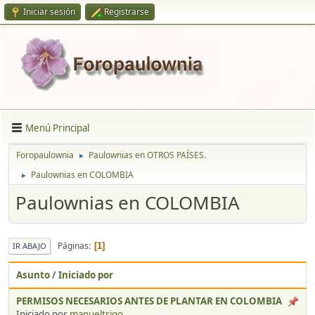
Iniciar sesión
Registrarse
Menú Principal
Foropaulownia
Paulownias en OTROS PAÍSES.
►
Paulownias en COLOMBIA
►
Paulownias en COLOMBIA
Páginas
1
IR ABAJO
Asunto
/
Iniciado por
PERMISOS NECESARIOS ANTES DE PLANTAR EN COLOMBIA
Iniciado por
manueltrigo