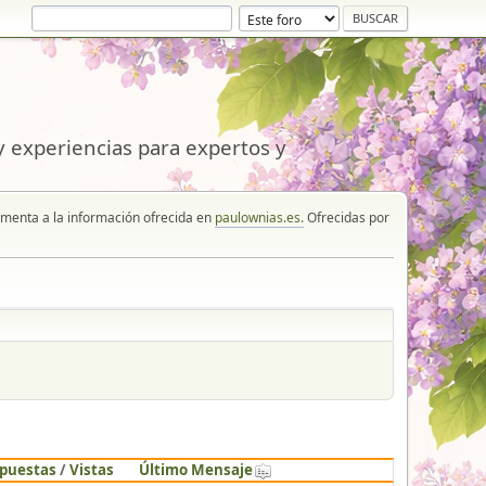
 experiencias para expertos y
enta a la información ofrecida en
paulownias.es.
Ofrecidas por
puestas
/
Vistas
Último Mensaje