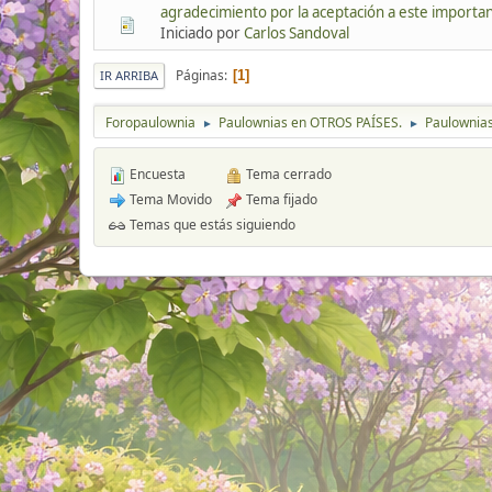
agradecimiento por la aceptación a este importan
Iniciado por
Carlos Sandoval
Páginas
1
IR ARRIBA
Foropaulownia
Paulownias en OTROS PAÍSES.
Paulownia
►
►
Encuesta
Tema cerrado
Tema Movido
Tema fijado
Temas que estás siguiendo