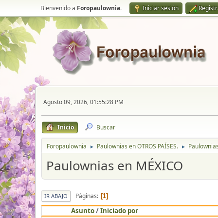
Bienvenido a
Foropaulownia
.
Iniciar sesión
Regist
Agosto 09, 2026, 01:55:28 PM
Inicio
Buscar
Foropaulownia
Paulownias en OTROS PAÍSES.
Paulownia
►
►
Paulownias en MÉXICO
Páginas
1
IR ABAJO
Asunto
/
Iniciado por