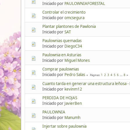
Iniciado por
PAULOWNIAFORESTAL
Controlar el crecimiento
Iniciado por
omcsegura
Plantar plantones de Pawlonia
Iniciado por
SAT
Paulownias quemadas
Iniciado por
DiegoC34
Paulownia en Asturias
Iniciado por
Miguel Mones
Comprar paulownias
Iniciado por
Pedro Salas
1
2
3
4
5
6
...
8
Páginas
Cuanto tarda en generar una estructura leñosa -
Iniciado por
kevinm12
PERDIDA DE HOJAS
Iniciado por
JavierBen
PAULOWNIA
Iniciado por
Manumh
Injertar sobre paulownia