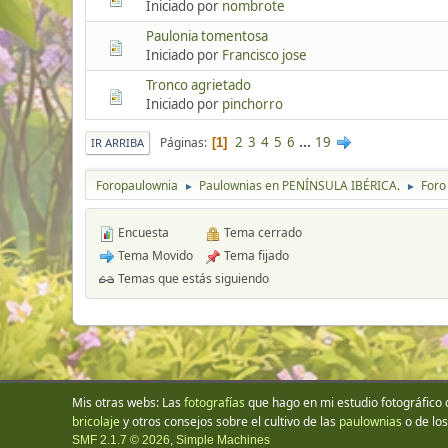
Iniciado por
nombrote
Paulonia tomentosa
Iniciado por
Francisco jose
Tronco agrietado
Iniciado por
pinchorro
2
3
4
5
6
...
19
Páginas
1
IR ARRIBA
Foropaulownia
Paulownias en PENÍNSULA IBÉRICA.
Foro
►
►
Encuesta
Tema cerrado
Tema Movido
Tema fijado
Temas que estás siguiendo
Mis otras webs: Las
fotografías
que hago en mi estudio fotográfico 
bricolaje
y otros consejos sobre el cultivo de las
paulownias
o de lo
SMF 2.1.7 © 2026
,
Simple Machines