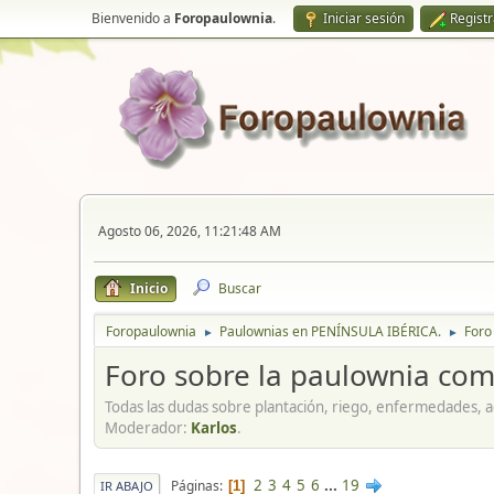
Bienvenido a
Foropaulownia
.
Iniciar sesión
Regist
Agosto 06, 2026, 11:21:48 AM
Inicio
Buscar
Foropaulownia
Paulownias en PENÍNSULA IBÉRICA.
Foro
►
►
Foro sobre la paulownia co
Todas las dudas sobre plantación, riego, enfermedades, ad
Moderador:
Karlos
.
2
3
4
5
6
...
19
Páginas
1
IR ABAJO