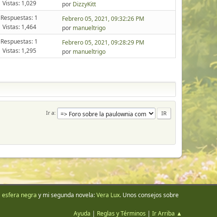
Vistas: 1,029
por
DizzyKitt
Respuestas: 1
Febrero 05, 2021, 09:32:26 PM
Vistas: 1,464
por
manueltrigo
Respuestas: 1
Febrero 05, 2021, 09:28:29 PM
Vistas: 1,295
por
manueltrigo
Ir a
 esfera negra
y mi segunda novela:
Vera Lux
. Unos consejos sobre
Ayuda
|
Reglas y Términos
|
Ir Arriba ▲