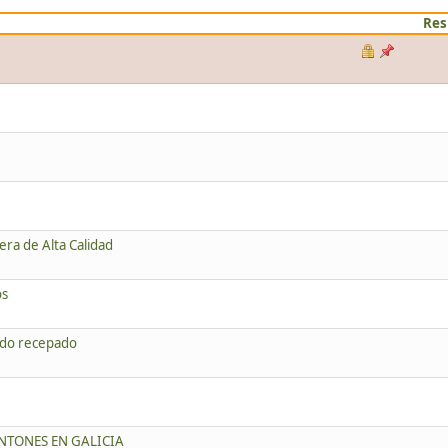
Res
era de Alta Calidad
os
ado recepado
NTONES EN GALICIA