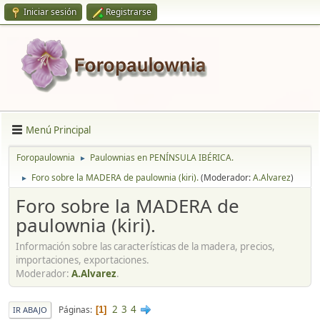
Iniciar sesión
Registrarse
Menú Principal
Foropaulownia
Paulownias en PENÍNSULA IBÉRICA.
►
Foro sobre la MADERA de paulownia (kiri).
(Moderador:
A.Alvarez
)
►
Foro sobre la MADERA de
paulownia (kiri).
Información sobre las características de la madera, precios,
importaciones, exportaciones.
Moderador:
A.Alvarez
.
2
3
4
Páginas
1
IR ABAJO