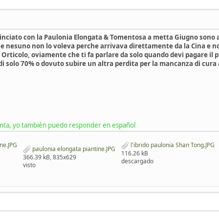
ciato con la Paulonia Elongata & Tomentosa a metta Giugno sono ar
che nesuno non lo voleva perche arrivava direttamente da la Cina e no
o Orticolo, oviamente che ti fa parlare da solo quando devi pagare i
i solo 70% o dovuto subire un altra perdita per la mancanza di cura a
unta, yo también puedo responder en español
ne.JPG
l'ibrido paulonia Shan Tong.JPG
paulonia elongata piantine.JPG
116.26 kB
366.39 kB, 835x629
descargado
visto