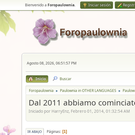
Bienvenido a
Foropaulownia
.
Iniciar sesión
Regist
Agosto 08, 2026, 06:51:57 PM
Inicio
Buscar
Foropaulownia
Paulownia in OTHER LANGUAGES
Paulown
►
►
Dal 2011 abbiamo cominciato
Iniciado por HarryEnz, Febrero 01, 2014, 01:32:54 AM
Páginas
1
IR ABAJO