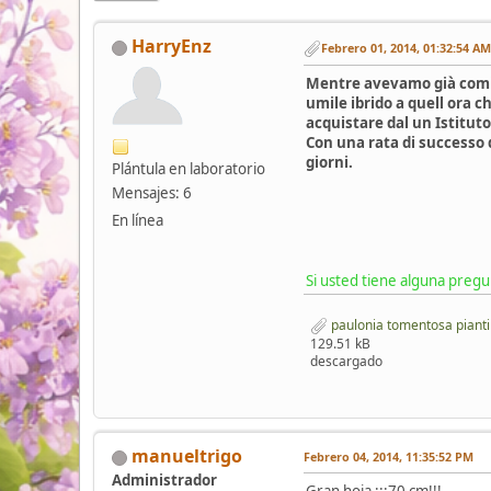
HarryEnz
Febrero 01, 2014, 01:32:54 AM
Mentre avevamo già comin
umile ibrido a quell ora 
acquistare dal un Istitut
Con una rata di successo d
giorni.
Plántula en laboratorio
Mensajes: 6
En línea
Si usted tiene alguna preg
paulonia tomentosa pianti
129.51 kB
descargado
manueltrigo
Febrero 04, 2014, 11:35:52 PM
Administrador