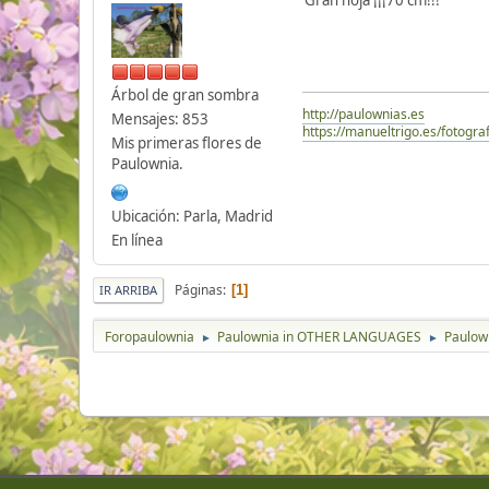
Gran hoja ¡¡¡70 cm!!!
Árbol de gran sombra
http://paulownias.es
Mensajes: 853
https://manueltrigo.es/fotograf
Mis primeras flores de
Paulownia.
Ubicación: Parla, Madrid
En línea
Páginas
1
IR ARRIBA
Foropaulownia
Paulownia in OTHER LANGUAGES
Paulown
►
►