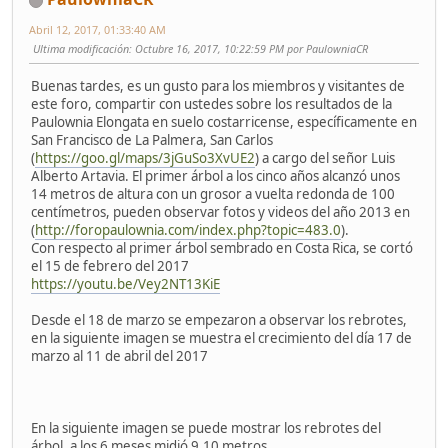
Abril 12, 2017, 01:33:40 AM
Ultima modificación
: Octubre 16, 2017, 10:22:59 PM por PaulowniaCR
Buenas tardes, es un gusto para los miembros y visitantes de
este foro, compartir con ustedes sobre los resultados de la
Paulownia Elongata en suelo costarricense, específicamente en
San Francisco de La Palmera, San Carlos
(
https://goo.gl/maps/3jGuSo3XvUE2
) a cargo del señor Luis
Alberto Artavia. El primer árbol a los cinco años alcanzó unos
14 metros de altura con un grosor a vuelta redonda de 100
centímetros, pueden observar fotos y videos del año 2013 en
(
http://foropaulownia.com/index.php?topic=483.0
).
Con respecto al primer árbol sembrado en Costa Rica, se cortó
el 15 de febrero del 2017
https://youtu.be/Vey2NT13KiE
Desde el 18 de marzo se empezaron a observar los rebrotes,
en la siguiente imagen se muestra el crecimiento del día 17 de
marzo al 11 de abril del 2017
En la siguiente imagen se puede mostrar los rebrotes del
árbol, a los 6 meses midió 9,10 metros.