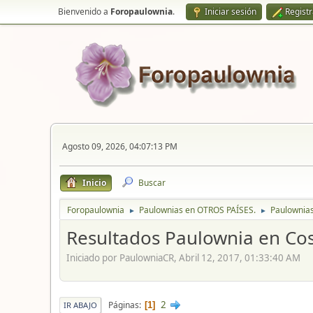
Bienvenido a
Foropaulownia
.
Iniciar sesión
Regist
Agosto 09, 2026, 04:07:13 PM
Inicio
Buscar
Foropaulownia
Paulownias en OTROS PAÍSES.
Paulownia
►
►
Resultados Paulownia en Cos
Iniciado por PaulowniaCR, Abril 12, 2017, 01:33:40 AM
2
Páginas
1
IR ABAJO