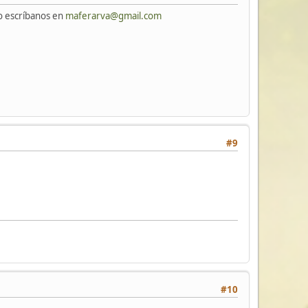
 o escríbanos en
maferarva@gmail.com
#9
#10