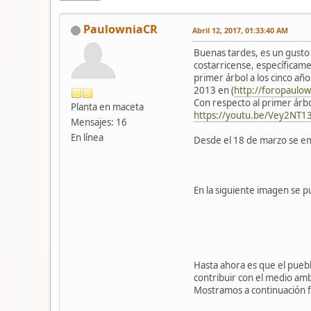
PaulowniaCR
Abril 12, 2017, 01:33:40 AM
Buenas tardes, es un gusto 
costarricense, específicame
primer árbol a los cinco añ
2013 en (
http://foropaulo
Con respecto al primer árbo
Planta en maceta
https://youtu.be/Vey2NT13
Mensajes: 16
En línea
Desde el 18 de marzo se emp
En la siguiente imagen se p
Hasta ahora es que el puebl
contribuir con el medio am
Mostramos a continuación f