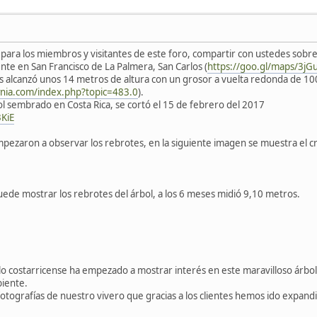
para los miembros y visitantes de este foro, compartir con ustedes sobre
nte en San Francisco de La Palmera, San Carlos (
https://goo.gl/maps/3j
os alcanzó unos 14 metros de altura con un grosor a vuelta redonda de 1
wnia.com/index.php?topic=483.0
).
l sembrado en Costa Rica, se cortó el 15 de febrero del 2017
KiE
ezaron a observar los rebrotes, en la siguiente imagen se muestra el cre
uede mostrar los rebrotes del árbol, a los 6 meses midió 9,10 metros.
o costarricense ha empezado a mostrar interés en este maravilloso árbol
biente.
otografías de nuestro vivero que gracias a los clientes hemos ido expa