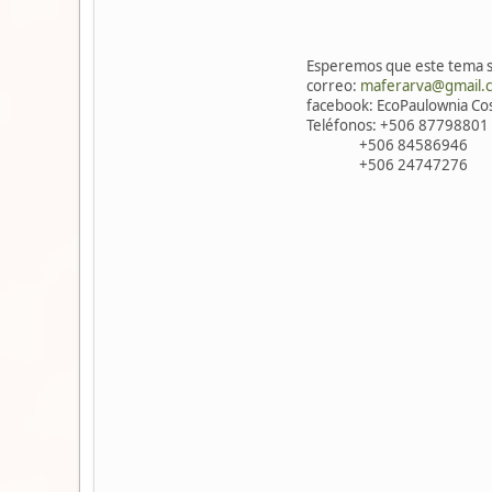
Esperemos que este tema se
correo:
maferarva@gmail.
facebook: EcoPaulownia Cos
Teléfonos: +506 87798801
+506 84586946
+506 24747276