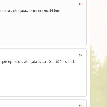
#6
mentosa y elongata?, se parece muchisimo
#7
n, por ejemplo la elongata es para 0 a 1600 msnm, la
#8