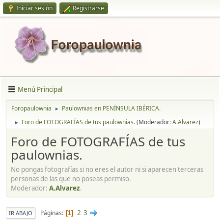
Iniciar sesión
Registrarse
Menú Principal
Foropaulownia
Paulownias en PENÍNSULA IBÉRICA.
►
Foro de FOTOGRAFÍAS de tus paulownias.
(Moderador:
A.Alvarez
)
►
Foro de FOTOGRAFÍAS de tus
paulownias.
No pongas fotografías si no eres el autor ni si aparecen terceras
personas de las que no poseas permiso.
Moderador:
A.Alvarez
.
2
3
Páginas
1
IR ABAJO