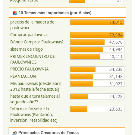
Rosquilla Verde
31
10 Temas más importantes (por Vistas)
precios de la madera de
74,015
paulownia
Comprar paulownias
73,384
Dónde Comprar Paulownias?
47,670
sistemas de riego
44,994
PRIMER ENCUENTRO DE
40,411
PAULOWNIOS
PRECIO PAULOWNIA
34,838
PLANTAC ION
31,148
Mis paulownias [desde abril
31,027
2012 hasta la fecha actual]
hasta que altura talamos el
24,228
segundo año??
Información sobre la
23,633
Paulownias (Plantación,
inversión, retabilidad etc)
Principales Creadores de Temas