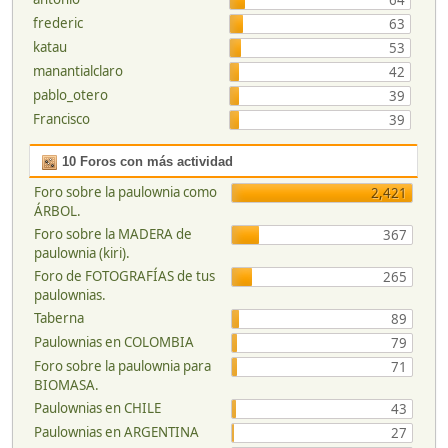
64
frederic
63
katau
53
manantialclaro
42
pablo_otero
39
Francisco
39
10 Foros con más actividad
Foro sobre la paulownia como
2,421
ÁRBOL.
Foro sobre la MADERA de
367
paulownia (kiri).
Foro de FOTOGRAFÍAS de tus
265
paulownias.
Taberna
89
Paulownias en COLOMBIA
79
Foro sobre la paulownia para
71
BIOMASA.
Paulownias en CHILE
43
Paulownias en ARGENTINA
27