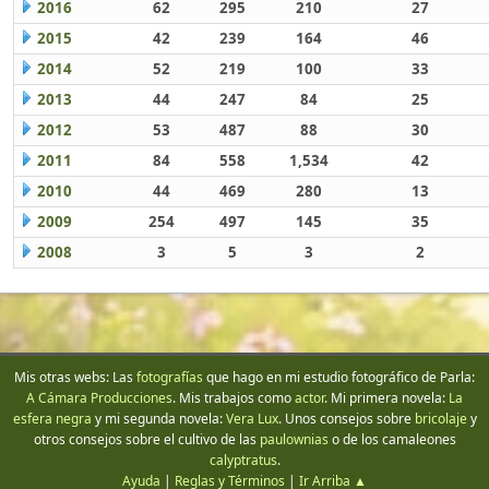
2016
62
295
210
27
2015
42
239
164
46
2014
52
219
100
33
2013
44
247
84
25
2012
53
487
88
30
2011
84
558
1,534
42
2010
44
469
280
13
2009
254
497
145
35
2008
3
5
3
2
Mis otras webs: Las
fotografías
que hago en mi estudio fotográfico de Parla:
A Cámara Producciones
. Mis trabajos como
actor
. Mi primera novela:
La
esfera negra
y mi segunda novela:
Vera Lux
. Unos consejos sobre
bricolaje
y
otros consejos sobre el cultivo de las
paulownias
o de los camaleones
calyptratus
.
Ayuda
|
Reglas y Términos
|
Ir Arriba ▲