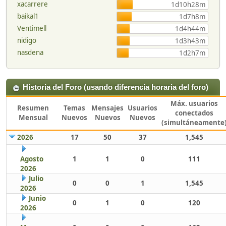
xacarrere
1d10h28m
baikal1
1d7h8m
Ventimell
1d4h44m
nidigo
1d3h43m
nasdena
1d2h7m
Historia del Foro (usando diferencia horaria del foro)
Máx. usuarios
Resumen
Temas
Mensajes
Usuarios
conectados
Mensual
Nuevos
Nuevos
Nuevos
(simultáneamente
2026
17
50
37
1,545
Agosto
1
1
0
111
2026
Julio
0
0
1
1,545
2026
Junio
0
1
0
120
2026