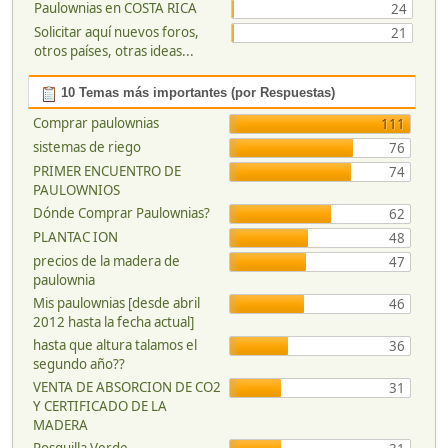
Paulownias en COSTA RICA
24
Solicitar aquí nuevos foros,
21
otros países, otras ideas...
10 Temas más importantes (por Respuestas)
Comprar paulownias
111
sistemas de riego
76
PRIMER ENCUENTRO DE
74
PAULOWNIOS
Dónde Comprar Paulownias?
62
PLANTAC ION
48
precios de la madera de
47
paulownia
Mis paulownias [desde abril
46
2012 hasta la fecha actual]
hasta que altura talamos el
36
segundo año??
VENTA DE ABSORCION DE CO2
31
Y CERTIFICADO DE LA
MADERA