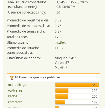
Máx. usuarios conectados
1,545 - Julio 26, 2026,
(simultáneamente):
03:13:46 PM
Usuarios conectados hoy:
30
Promedio de registros al día:
0.52
Promedio de mensajes al día:
0.76
Promedio de temas al día:
0.27
Total de Foros:
17
Último usuario:
mizBex
Promedio de usuarios
11.07
conectados al día:
Estadísticas de género:
Ninguno: 1411
Varón: 57
Mujer: 7
10 Usuarios que más publican
manueltrigo
853
A.Alvarez
255
Karlos
250
xacarrere
182
antonio