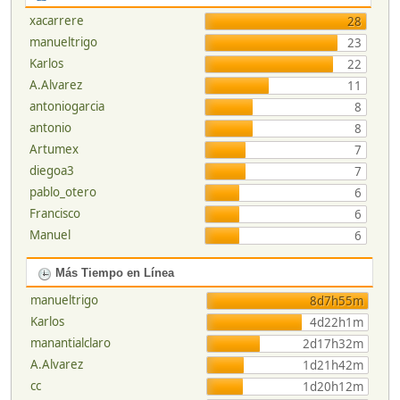
xacarrere
28
manueltrigo
23
Karlos
22
A.Alvarez
11
antoniogarcia
8
antonio
8
Artumex
7
diegoa3
7
pablo_otero
6
Francisco
6
Manuel
6
Más Tiempo en Línea
manueltrigo
8d7h55m
Karlos
4d22h1m
manantialclaro
2d17h32m
A.Alvarez
1d21h42m
cc
1d20h12m