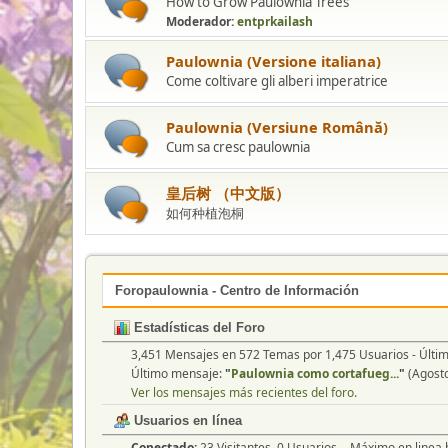
How to Grow Paulownia Trees
Moderador:
entprkailash
Paulownia (Versione italiana)
Come coltivare gli alberi imperatrice
Paulownia (Versiune Română)
Cum sa cresc paulownia
皇后树 （中文版）
如何种植泡桐
Foropaulownia - Centro de Información
Estadísticas del Foro
3,451 Mensajes en 572 Temas por 1,475 Usuarios - Últi
Último mensaje:
"
Paulownia como cortafueg...
"
(Agosto
Ver los mensajes más recientes del foro.
Usuarios en línea
Conectado:
23 Visitantes, 0 Usuarios - Máximo en linea