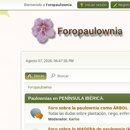
Bienvenido a
Foropaulownia
.
Iniciar sesión
Regist
Agosto 07, 2026, 06:47:36 PM
Inicio
Buscar
Foropaulownia
Paulownias en PENÍNSULA IBÉRICA.
Foro sobre la paulownia como ÁRBOL.
Todas las dudas sobre plantación, riego, enfe
Moderador:
Karlos
Foro sobre la MADERA de paulownia (ki